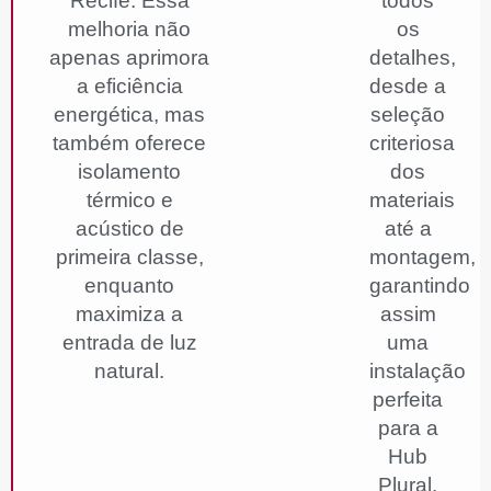
Recife. Essa
todos
melhoria não
os
apenas aprimora
detalhes,
a eficiência
desde a
energética, mas
seleção
também oferece
criteriosa
isolamento
dos
térmico e
materiais
acústico de
até a
primeira classe,
montagem,
enquanto
garantindo
maximiza a
assim
entrada de luz
uma
natural.
instalação
perfeita
para a
Hub
Plural.